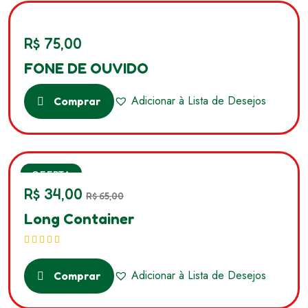
R$
75,00
FONE DE OUVIDO
Adicionar à Lista de Desejos
Comprar
SALE
OFERTA
R$
34,00
R$
65,00
Long Container
Avaliação
5.00
de 5
Adicionar à Lista de Desejos
Comprar