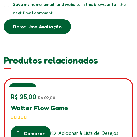
Save my name, email, and website in this browser for the
next time I comment.
Deixe Uma Avaliação
Produtos relacionados
SALE
OFERTA
R$
25,00
R$
62,00
Watter Flow Game
Avaliação
5.00
de 5
Adicionar à Lista de Desejos
Comprar