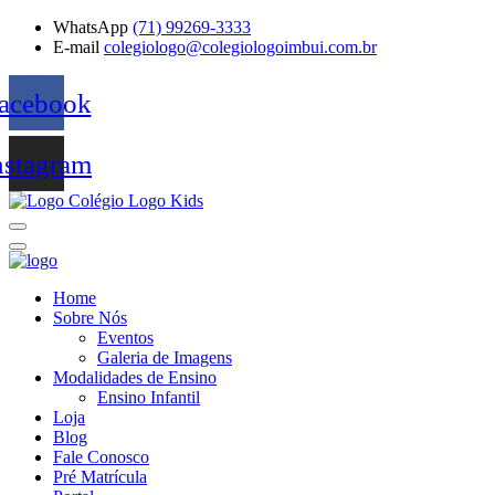
WhatsApp
(71) 99269-3333
E-mail
colegiologo@colegiologoimbui.com.br
acebook
nstagram
Home
Sobre Nós
Eventos
Galeria de Imagens
Modalidades de Ensino
Ensino Infantil
Loja
Blog
Fale Conosco
Pré Matrícula