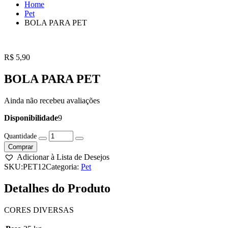
Home
Pet
BOLA PARA PET
R$
5,90
BOLA PARA PET
Ainda não recebeu avaliações
Disponibilidade
9
BOLA
PARA
Comprar
PET
Adicionar à Lista de Desejos
quantity
SKU:
PET12
Categoria:
Pet
Detalhes do Produto
CORES DIVERSAS